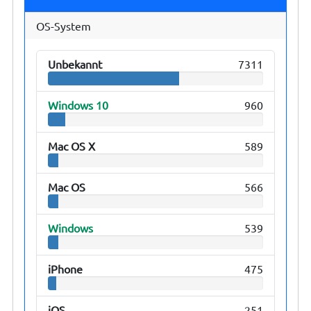
OS-System
Unbekannt
7311
Windows 10
960
Mac OS X
589
Mac OS
566
Windows
539
iPhone
475
iOS
251