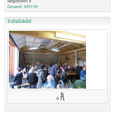
Registriert: 6
Gesamt: 345119
Zufallsbild
6
0
71