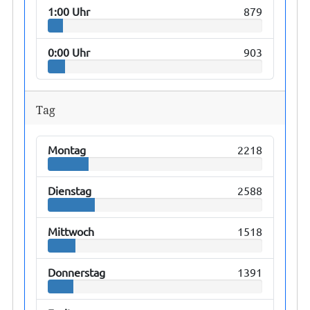
1:00 Uhr
879
0:00 Uhr
903
Tag
Montag
2218
Dienstag
2588
Mittwoch
1518
Donnerstag
1391