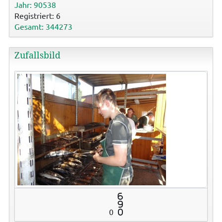
Jahr: 90538
Registriert: 6
Gesamt: 344273
Zufallsbild
6
9
0
0