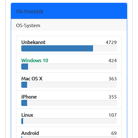
OS-Statistik
OS-System
Unbekannt
4729
Windows 10
424
Mac OS X
363
iPhone
355
Linux
107
Android
69