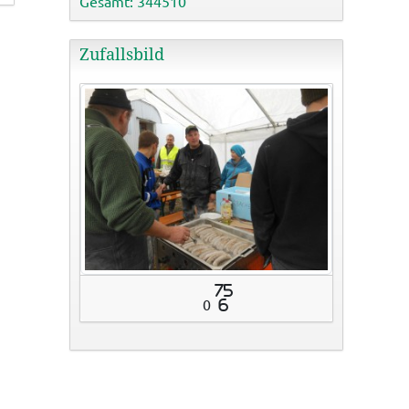
Gesamt: 344510
Zufallsbild
75
0
6