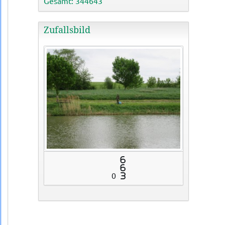
Gesamt: 344643
Zufallsbild
6
6
0
3