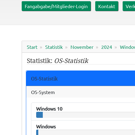
er mit ca. 0,6 ha
Fangabgabe/Mitglieder-Login
Kontakt
Verk
Start
Statistik
November
2024
Windo
Statistik:
OS-Statistik
OS-Statistik
OS-System
Windows 10
Windows