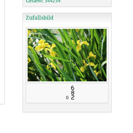
Gesamt: 344234
Zufallsbild
6
8
0
2