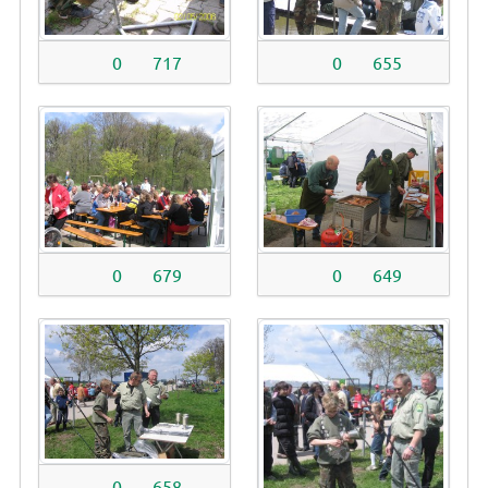
0
717
0
655
0
679
0
649
0
658