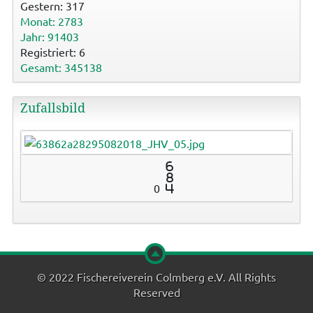
Gestern: 317
Monat: 2783
Jahr: 91403
Registriert: 6
Gesamt: 345138
Zufallsbild
6
8
0
4
© 2022 Fischereiverein Colmberg e.V. All Rights
Reserved