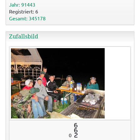
Jahr: 91443
Registriert: 6
Gesamt: 345178
Zufallsbild
6
6
0
2