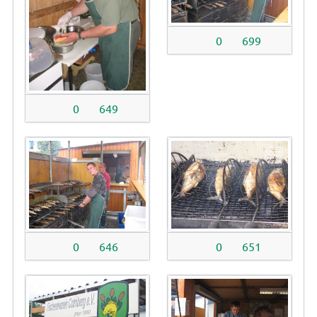
0
699
0
649
0
646
0
651