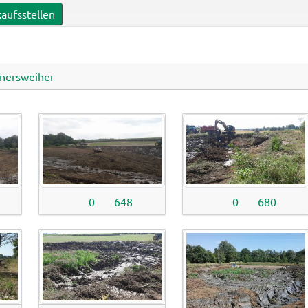
aufsstellen
nersweiher
0
648
0
680