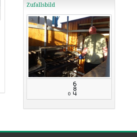
Zufallsbild
6
8
0
4