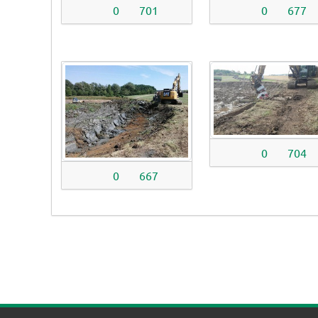
0
701
0
677
0
704
0
667