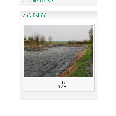
Gesamt: 344799
Zufallsbild
6
0
73